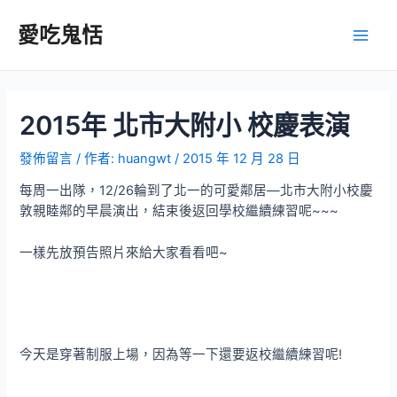
跳
至
愛吃鬼恬
Main
主
要
Men
內
容
2015年 北市大附小 校慶表演
發佈留言
/ 作者:
huangwt
/
2015 年 12 月 28 日
每周一出隊，12/26輪到了北一的可愛鄰居—北市大附小校慶
敦親睦鄰的早晨演出，結束後返回學校繼續練習呢~~~
一樣先放預告照片來給大家看看吧~
今天是穿著制服上場，因為等一下還要返校繼續練習呢!