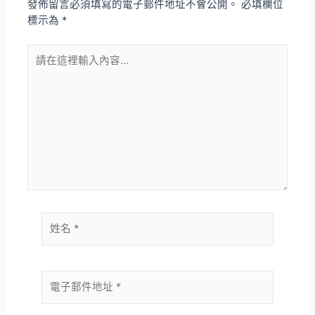
發佈留言必須填寫的電子郵件地址不會公開。
必填欄位
標示為
*
請
在
這
裡
輸
入
內
容...
姓
名
*
電
子
郵