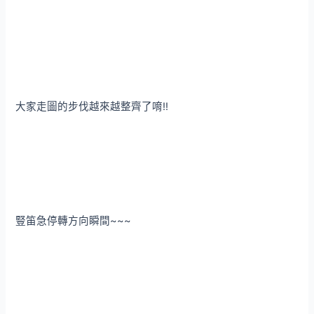
大家走圖的步伐越來越整齊了唷!!
豎笛急停轉方向瞬間~~~