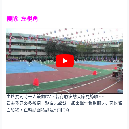
儀隊 左視角
由於要同時一人兼顧DV，若有瑕疵請大家見諒囉~~
看來我要來多徵招一點有志學妹一起來幫忙錄影啊>< 可以留
言給我，在粉絲團私訊我也可QQ