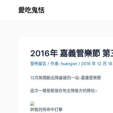
跳
愛吃鬼恬
至
主
要
內
容
2016年 嘉義管樂節 
發佈留言
/ 作者:
huangwt
/
2016 年 12 月 18
12月無間斷出隊最遠的一站–嘉義管樂節
這次一樣是緊接在地主隊後方的隊伍~
帥氣的待命中打擊