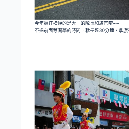
今年擔任橫幅的是大一的隊長和旗官唷~~
不過前面等開幕的時間，就長達30分鐘，拿旗