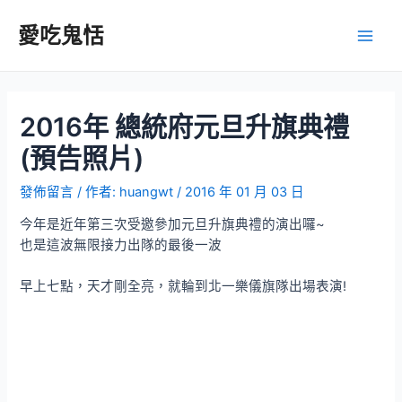
跳
至
愛吃鬼恬
Main
主
要
Men
內
容
2016年 總統府元旦升旗典禮
(預告照片)
發佈留言
/ 作者:
huangwt
/
2016 年 01 月 03 日
今年是近年第三次受邀參加元旦升旗典禮的演出囉~
也是這波無限接力出隊的最後一波
早上七點，天才剛全亮，就輪到北一樂儀旗隊出場表演!