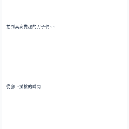
拍到高高拋起的刀子們~~
從腳下拋槍的瞬間