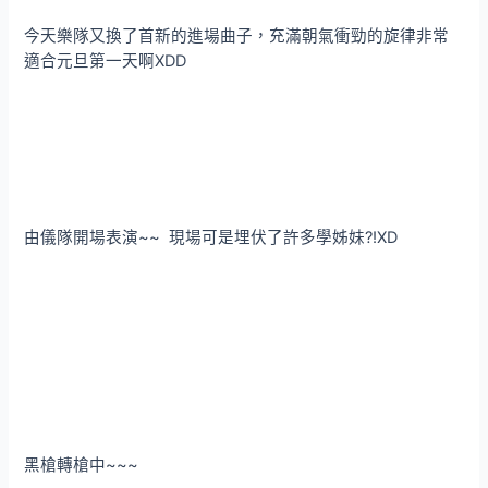
今天樂隊又換了首新的進場曲子，充滿朝氣衝勁的旋律非常
適合元旦第一天啊XDD
由儀隊開場表演~~ 現場可是埋伏了許多學姊妹?!XD
黑槍轉槍中~~~