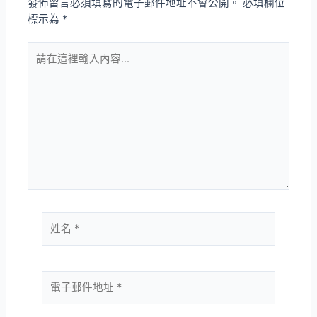
發佈留言必須填寫的電子郵件地址不會公開。
必填欄位
標示為
*
請
在
這
裡
輸
入
內
容...
姓
名
*
電
子
郵