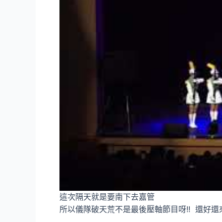
這次隔天就是要南下去嘉管
所以儀隊破天荒不是最後壓軸節目呀!! 還好還來