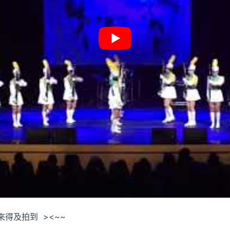
得及拍到 ><~~