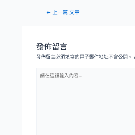
文
←
上一篇 文章
章
導
覽
發佈留言
發佈留言必須填寫的電子郵件地址不會公開。
請
在
這
裡
輸
入
內
容...