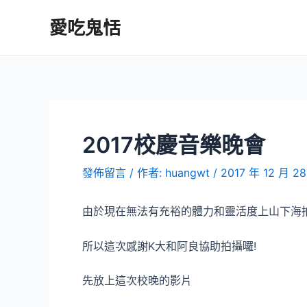
跳
愛吃鬼恬
至
主
要
內
容
2017校慶音樂晚會
發佈留言
/ 作者:
huangwt
/
2017 年 12 月 2
由於現在無法有充裕的體力和靈活度上山下海
所以這次感謝K大和阿良協助拍攝囉!
先放上這次校晚的影片