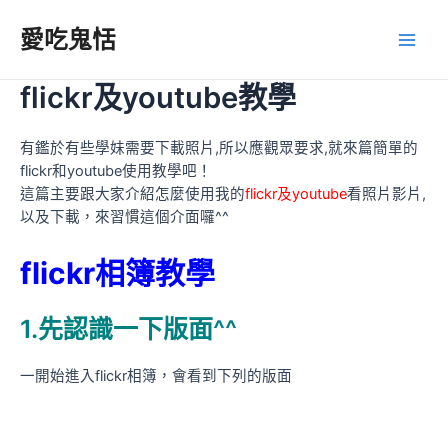
跳
至
愛吃鬼恬
Main
主
要
flickr及youtube教學
Men
內
容
有鑑於有些學妹需要下載照片,所以應觀眾要求,就來篇簡單的
flickr和youtube使用教學吧！
這篇主要跟大家介紹怎麼使用我的
flickr及youtube
看照片影片,
以及下載，來習慣這個介面囉^^
flickr相簿教學
1.先認識一下版面^^
一開始進入flickr相簿，會看到下列的版面