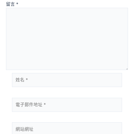
留言
*
姓
名
*
電
子
郵
件
網
地
站