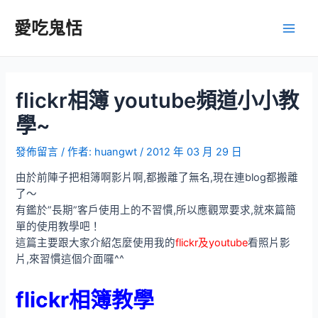
跳
至
愛吃鬼恬
Main
主
要
Men
內
容
flickr相簿 youtube頻道小小教
學~
發佈留言
/ 作者:
huangwt
/
2012 年 03 月 29 日
由於前陣子把相簿啊影片啊,都搬離了無名,現在連blog都搬離
了～
有鑑於”長期”客戶使用上的不習慣,所以應觀眾要求,就來篇簡
單的使用教學吧！
這篇主要跟大家介紹怎麼使用我的
flickr及youtube
看照片影
片,來習慣這個介面囉^^
flickr相簿教學