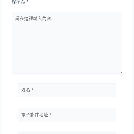
標示為
*
請
在
這
裡
輸
入
內
容...
姓
名
*
電
子
郵
件